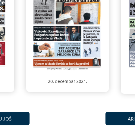
20. decembar 2021.
J JOŠ
AR