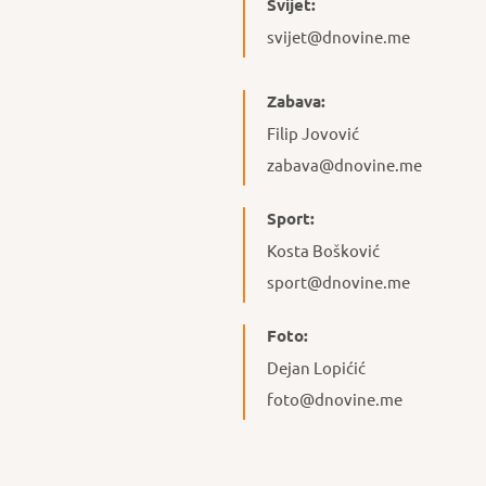
Svijet:
svijet@dnovine.me
Zabava:
Filip Jovović
zabava@dnovine.me
Sport:
Kosta Bošković
sport@dnovine.me
Foto:
Dejan Lopićić
foto@dnovine.me