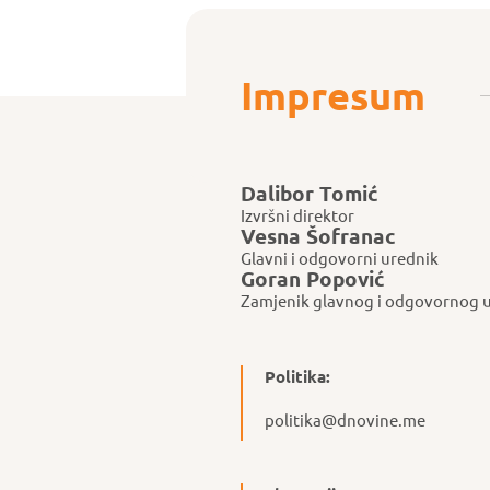
Impresum
Dalibor Tomić
Izvršni direktor
Vesna Šofranac
Glavni i odgovorni urednik
Goran Popović
Zamjenik glavnog i odgovornog 
Politika:
politika@dnovine.me