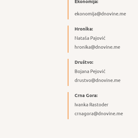
Ekonomija:
ekonomija@dnovine.me
Hronika:
Nataša Pajović
hronika@dnovine.me
Društvo:
Bojana Pejović
drustvo@dnovine.me
Crna Gora:
Ivanka Rastoder
crnagora@dnovine.me